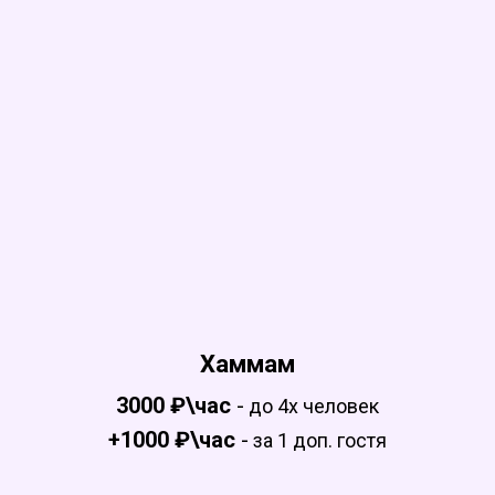
Хаммам
3000 ₽\час
-
до 4х человек
+1000 ₽\час
-
за 1 доп. гостя