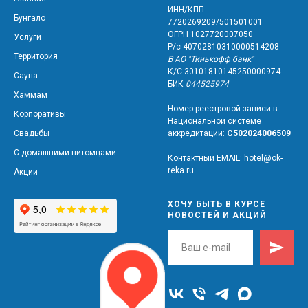
ИНН/КПП
Бунгало
7720269209/501501001
ОГРН 1027720007050
Услуги
Р/с 40702810310000514208
Территория
В АО "Тинькофф банк"
К/C 30101810145250000974
Сауна
БИК
044525974
Хаммам
Номер реестровой записи в
Корпоративы
Национальной системе
Свадьбы
аккредитации:
С502024006509
С домашними питомцами
Контактный EMAIL:
hotel@ok-
reka.ru
Акции
ХОЧУ БЫТЬ В КУРСЕ
НОВОСТЕЙ И АКЦИЙ