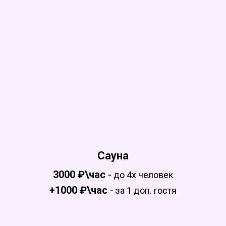
Сауна
3000 ₽\час
-
до 4х человек
+1000 ₽\час
-
за 1 доп. гостя